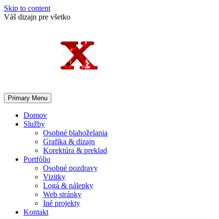
Skip to content
Váš dizajn pre všetko
Primary Menu
Domov
Služby
Osobné blahoželania
Grafika & dizajn
Korektúra & preklad
Portfólio
Osobné pozdravy
Vizitky
Logá & nálepky
Web stránky
Iné projekty
Kontakt