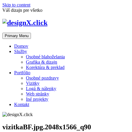
Skip to content
Váš dizajn pre všetko
Primary Menu
Domov
Služby
Osobné blahoželania
Grafika & dizajn
Korektúra & preklad
Portfólio
Osobné pozdravy
Vizitky
Logá & nálepky
Web stránky
Iné projekty
Kontakt
vizitkaBF.jpg.2048x1566_q90